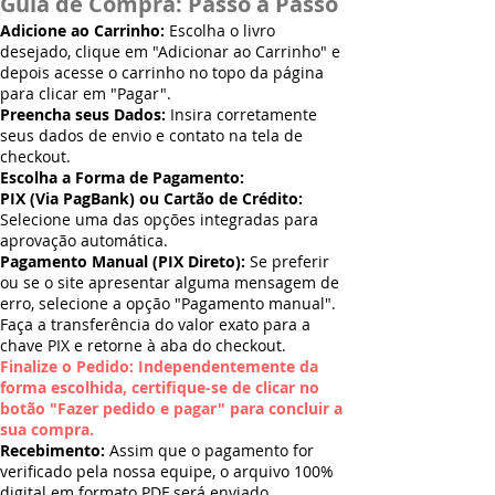
Guia de Compra: Passo a Passo
Adicione ao Carrinho:
Escolha o livro
desejado, clique em "Adicionar ao Carrinho" e
depois acesse o carrinho no topo da página
para clicar em "Pagar".
Preencha seus Dados:
Insira corretamente
seus dados de envio e contato na tela de
checkout.
Escolha a Forma de Pagamento:
PIX (Via PagBank) ou Cartão de Crédito:
Selecione uma das opções integradas para
aprovação automática.
Pagamento Manual (PIX Direto):
Se preferir
ou se o site apresentar alguma mensagem de
erro, selecione a opção "Pagamento manual".
Faça a transferência do valor exato para a
chave PIX e retorne à aba do checkout.
Finalize o Pedido: Independentemente da
forma escolhida, certifique-se de clicar no
botão "Fazer pedido e pagar" para concluir a
sua compra.
Recebimento:
Assim que o pagamento for
verificado pela nossa equipe, o arquivo 100%
digital em formato PDF será enviado