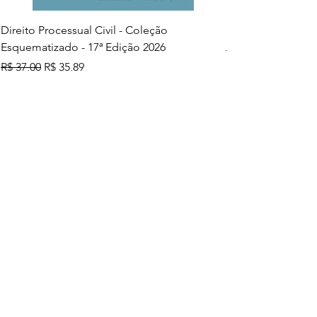
Direito Processual Civil - Coleção
SAS - Coleção Asa
Esquematizado - 17ª Edição 2026
Preço normal
R$ 37,00
Preço normal
Preço promocional
R$ 37,00
R$ 35,89
Adicionar ao carrinho
Mais vendidos