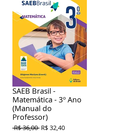
SAEB Brasil -
Matemática - 3º Ano
(Manual do
Professor)
Preço
Preço
 R$ 36,00 
R$ 32,40
normal
promocional