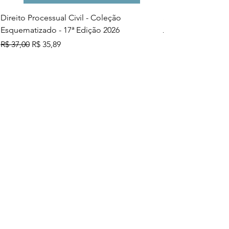
Direito Processual Civil - Coleção
SAS - Coleção Asa
Esquematizado - 17ª Edição 2026
Preço normal
R$ 37,00
Preço normal
Preço promocional
R$ 37,00
R$ 35,89
Adicionar ao carrinho
Mais vendidos