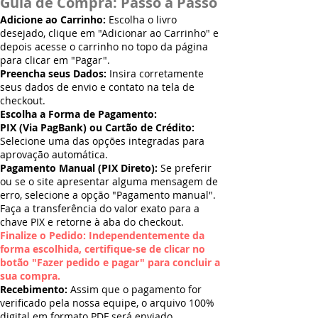
Guia de Compra: Passo a Passo
Adicione ao Carrinho:
Escolha o livro
desejado, clique em "Adicionar ao Carrinho" e
depois acesse o carrinho no topo da página
para clicar em "Pagar".
Preencha seus Dados:
Insira corretamente
seus dados de envio e contato na tela de
checkout.
Escolha a Forma de Pagamento:
PIX (Via PagBank) ou Cartão de Crédito:
Selecione uma das opções integradas para
aprovação automática.
Pagamento Manual (PIX Direto):
Se preferir
ou se o site apresentar alguma mensagem de
erro, selecione a opção "Pagamento manual".
Faça a transferência do valor exato para a
chave PIX e retorne à aba do checkout.
Finalize o Pedido: Independentemente da
forma escolhida, certifique-se de clicar no
botão "Fazer pedido e pagar" para concluir a
sua compra.
Recebimento:
Assim que o pagamento for
verificado pela nossa equipe, o arquivo 100%
digital em formato PDF será enviado