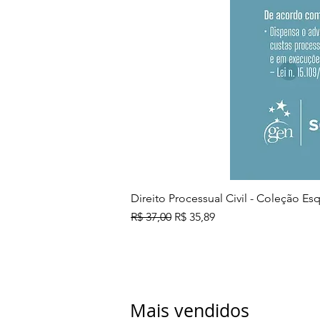
Direito Processual Civil - Coleção E
Preço normal
Preço promocional
R$ 37,00
R$ 35,89
Mais vendidos