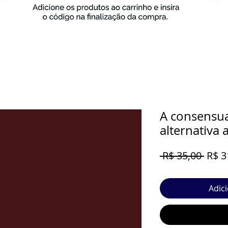
A consensu
alternativa 
Preç
 R$ 35,00 
R$ 3
norm
Adic