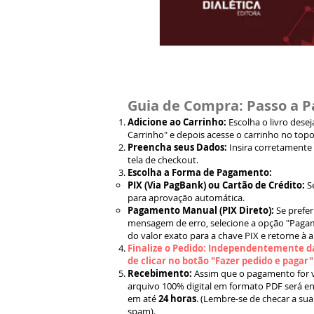
Guia de Compra: Passo a P
Adicione ao Carrinho:
Escolha o livro dese
Carrinho" e depois acesse o carrinho no topo
Preencha seus Dados:
Insira corretamente
tela de checkout.
Escolha a Forma de Pagamento:
PIX (Via PagBank) ou Cartão de Crédito:
S
para aprovação automática.
Pagamento Manual (PIX Direto):
Se prefer
mensagem de erro, selecione a opção "Pagam
do valor exato para a chave PIX e retorne à 
Finalize o Pedido: Independentemente da
de clicar no botão "Fazer pedido e pagar
Recebimento:
Assim que o pagamento for ve
arquivo 100% digital em formato PDF será en
em até
24 horas
. (Lembre-se de checar a sua
spam).