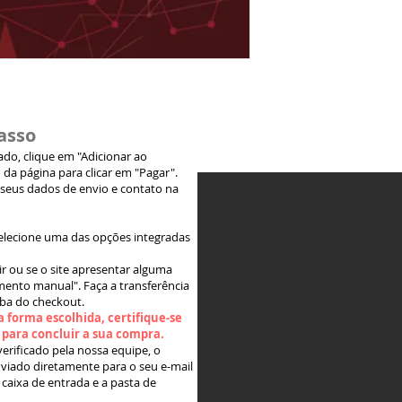
asso
jado, clique em "Adicionar ao
 da página para clicar em "Pagar".
 seus dados de envio e contato na
elecione uma das opções integradas
ir ou se o site apresentar alguma
ento manual". Faça a transferência
aba do checkout.
 forma escolhida, certifique-se
" para concluir a sua compra.
rificado pela nossa equipe, o
viado diretamente para o seu e-mail
 caixa de entrada e a pasta de