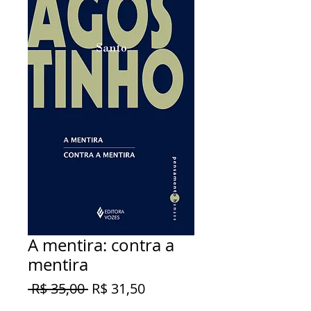
A mentira: contra a
mentira
Preço
Preço
 R$ 35,00 
R$ 31,50
normal
promocional