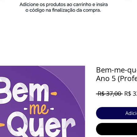
Bem-me-quer
Ano 5 (Prof
Preç
 R$ 37,00 
R$ 3
norm
Adic