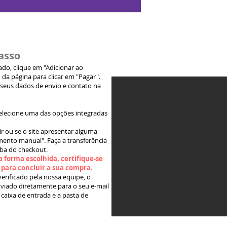
asso
jado, clique em "Adicionar ao
 da página para clicar em "Pagar".
 seus dados de envio e contato na
elecione uma das opções integradas
ir ou se o site apresentar alguma
ento manual". Faça a transferência
aba do checkout.
 forma escolhida, certifique-se
" para concluir a sua compra.
rificado pela nossa equipe, o
viado diretamente para o seu e-mail
 caixa de entrada e a pasta de