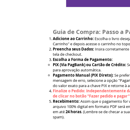
Guia de Compra: Passo a P
Adicione ao Carrinho:
Escolha o livro dese
Carrinho" e depois acesse o carrinho no topo
Preencha seus Dados:
Insira corretamente
tela de checkout.
Escolha a Forma de Pagamento:
PIX (Via PagBank) ou Cartão de Crédito:
S
para aprovação automática.
Pagamento Manual (PIX Direto):
Se prefer
mensagem de erro, selecione a opção "Pagam
do valor exato para a chave PIX e retorne à 
Finalize o Pedido: Independentemente da
de clicar no botão "Fazer pedido e pagar
Recebimento:
Assim que o pagamento for ve
arquivo 100% digital em formato PDF será en
em até
24 horas
. (Lembre-se de checar a sua
spam).