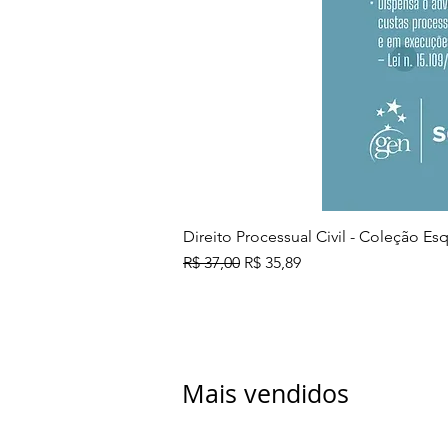
Direito Processual Civil - Coleção E
Preço normal
Preço promocional
R$ 37,00
R$ 35,89
Mais vendidos