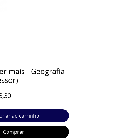
 mais - Geografia -
essor)
o
Preço
3,30
al
promocional
ionar ao carrinho
Comprar