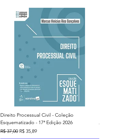
Direito Processual Civil - Coleção
SAS - Coleção Asa
Esquematizado - 17ª Edição 2026
Preço normal
R$ 37,00
Preço normal
Preço promocional
R$ 37,00
R$ 35,89