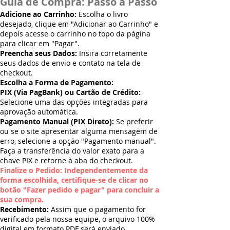
Guia de Compra: Passo a Passo
Adicione ao Carrinho:
Escolha o livro
desejado, clique em "Adicionar ao Carrinho" e
depois acesse o carrinho no topo da página
para clicar em "Pagar".
Preencha seus Dados:
Insira corretamente
seus dados de envio e contato na tela de
checkout.
Escolha a Forma de Pagamento:
PIX (Via PagBank) ou Cartão de Crédito:
Selecione uma das opções integradas para
aprovação automática.
Pagamento Manual (PIX Direto):
Se preferir
ou se o site apresentar alguma mensagem de
erro, selecione a opção "Pagamento manual".
Faça a transferência do valor exato para a
chave PIX e retorne à aba do checkout.
Finalize o Pedido: Independentemente da
forma escolhida, certifique-se de clicar no
botão "Fazer pedido e pagar" para concluir a
sua compra.
Recebimento:
Assim que o pagamento for
verificado pela nossa equipe, o arquivo 100%
digital em formato PDF será enviado