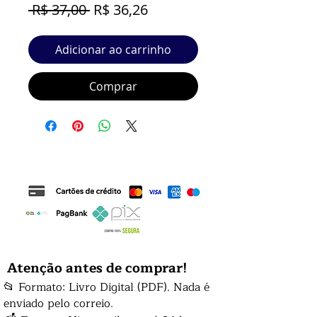
Preço
Preço
 R$ 37,00 
R$ 36,26
normal
promocional
Adicionar ao carrinho
Comprar
Atenção antes de comprar!
📂 Formato: Livro Digital (PDF). Nada é
enviado pelo correio.