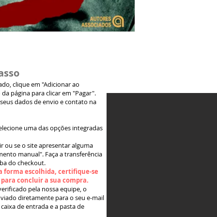
asso
jado, clique em "Adicionar ao
 da página para clicar em "Pagar".
 seus dados de envio e contato na
elecione uma das opções integradas
ir ou se o site apresentar alguma
ento manual". Faça a transferência
aba do checkout.
 forma escolhida, certifique-se
" para concluir a sua compra.
rificado pela nossa equipe, o
viado diretamente para o seu e-mail
 caixa de entrada e a pasta de