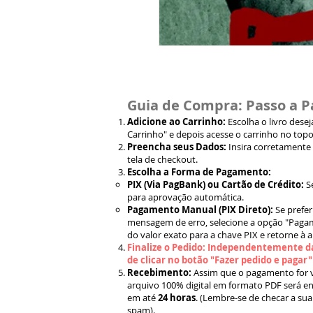
Guia de Compra: Passo a P
Adicione ao Carrinho:
Escolha o livro dese
Carrinho" e depois acesse o carrinho no topo
Preencha seus Dados:
Insira corretamente
tela de checkout.
Escolha a Forma de Pagamento:
PIX (Via PagBank) ou Cartão de Crédito:
S
para aprovação automática.
Pagamento Manual (PIX Direto):
Se prefer
mensagem de erro, selecione a opção "Pagam
do valor exato para a chave PIX e retorne à 
Finalize o Pedido: Independentemente da
de clicar no botão "Fazer pedido e pagar
Recebimento:
Assim que o pagamento for ve
arquivo 100% digital em formato PDF será en
em até
24 horas
. (Lembre-se de checar a sua
spam).