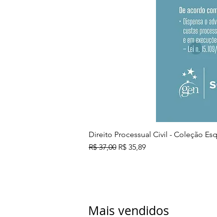
Direito Processual Civil - Coleção E
Preço normal
Preço promocional
R$ 37,00
R$ 35,89
Mais vendidos