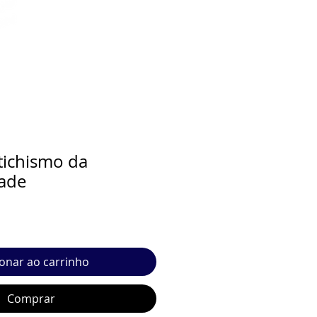
etichismo da
dade
ionar ao carrinho
Comprar