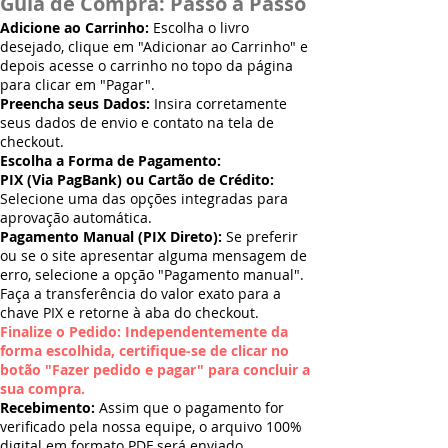
Guia de Compra: Passo a Passo
Adicione ao Carrinho:
Escolha o livro
desejado, clique em "Adicionar ao Carrinho" e
depois acesse o carrinho no topo da página
para clicar em "Pagar".
Preencha seus Dados:
Insira corretamente
seus dados de envio e contato na tela de
checkout.
Escolha a Forma de Pagamento:
PIX (Via PagBank) ou Cartão de Crédito:
Selecione uma das opções integradas para
aprovação automática.
Pagamento Manual (PIX Direto):
Se preferir
ou se o site apresentar alguma mensagem de
erro, selecione a opção "Pagamento manual".
Faça a transferência do valor exato para a
chave PIX e retorne à aba do checkout.
Finalize o Pedido: Independentemente da
forma escolhida, certifique-se de clicar no
botão "Fazer pedido e pagar" para concluir a
sua compra.
Recebimento:
Assim que o pagamento for
verificado pela nossa equipe, o arquivo 100%
digital em formato PDF será enviado