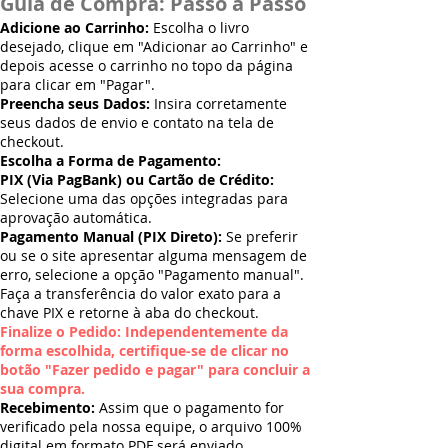
Guia de Compra: Passo a Passo
Adicione ao Carrinho:
Escolha o livro
desejado, clique em "Adicionar ao Carrinho" e
depois acesse o carrinho no topo da página
para clicar em "Pagar".
Preencha seus Dados:
Insira corretamente
seus dados de envio e contato na tela de
checkout.
Escolha a Forma de Pagamento:
PIX (Via PagBank) ou Cartão de Crédito:
Selecione uma das opções integradas para
aprovação automática.
Pagamento Manual (PIX Direto):
Se preferir
ou se o site apresentar alguma mensagem de
erro, selecione a opção "Pagamento manual".
Faça a transferência do valor exato para a
chave PIX e retorne à aba do checkout.
Finalize o Pedido: Independentemente da
forma escolhida, certifique-se de clicar no
botão "Fazer pedido e pagar" para concluir a
sua compra.
Recebimento:
Assim que o pagamento for
verificado pela nossa equipe, o arquivo 100%
digital em formato PDF será enviado