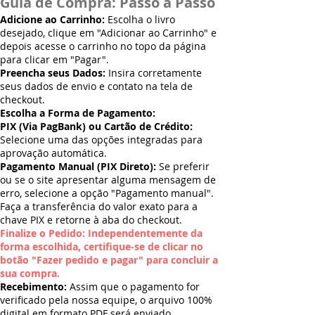
Guia de Compra: Passo a Passo
Adicione ao Carrinho:
Escolha o livro
desejado, clique em "Adicionar ao Carrinho" e
depois acesse o carrinho no topo da página
para clicar em "Pagar".
Preencha seus Dados:
Insira corretamente
seus dados de envio e contato na tela de
checkout.
Escolha a Forma de Pagamento:
PIX (Via PagBank) ou Cartão de Crédito:
Selecione uma das opções integradas para
aprovação automática.
Pagamento Manual (PIX Direto):
Se preferir
ou se o site apresentar alguma mensagem de
erro, selecione a opção "Pagamento manual".
Faça a transferência do valor exato para a
chave PIX e retorne à aba do checkout.
Finalize o Pedido: Independentemente da
forma escolhida, certifique-se de clicar no
botão "Fazer pedido e pagar" para concluir a
sua compra.
Recebimento:
Assim que o pagamento for
verificado pela nossa equipe, o arquivo 100%
digital em formato PDF será enviado