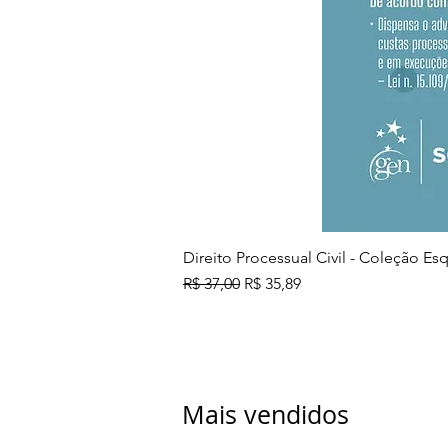
Direito Processual Civil - Coleção E
Preço normal
Preço promocional
R$ 37,00
R$ 35,89
Mais vendidos