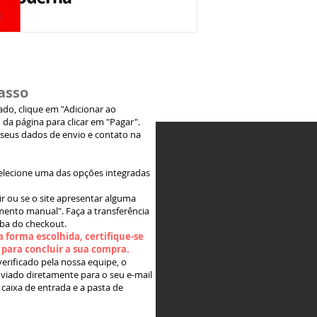
asso
jado, clique em "Adicionar ao
 da página para clicar em "Pagar".
 seus dados de envio e contato na
elecione uma das opções integradas
ir ou se o site apresentar alguma
ento manual". Faça a transferência
aba do checkout.
 forma escolhida, certifique-se
" para concluir a sua compra.
rificado pela nossa equipe, o
viado diretamente para o seu e-mail
 caixa de entrada e a pasta de