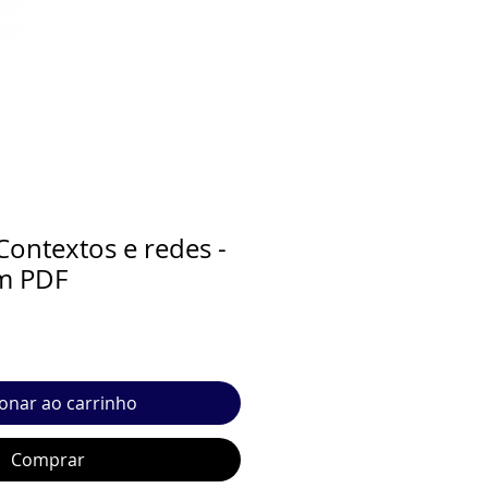
Contextos e redes -
m PDF
ionar ao carrinho
Comprar