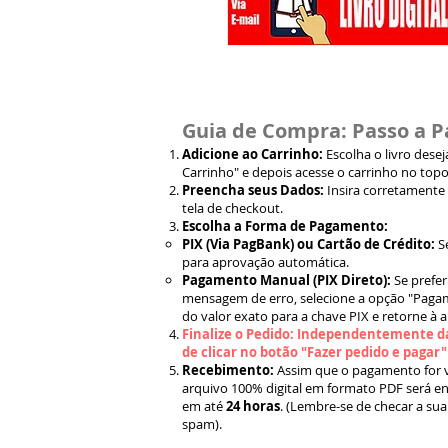
Guia de Compra: Passo a P
Adicione ao Carrinho:
Escolha o livro dese
Carrinho" e depois acesse o carrinho no topo
Preencha seus Dados:
Insira corretamente
tela de checkout.
Escolha a Forma de Pagamento:
PIX (Via PagBank) ou Cartão de Crédito:
S
para aprovação automática.
Pagamento Manual (PIX Direto):
Se prefer
mensagem de erro, selecione a opção "Pagam
do valor exato para a chave PIX e retorne à 
Finalize o Pedido: Independentemente da
de clicar no botão "Fazer pedido e pagar
Recebimento:
Assim que o pagamento for ve
arquivo 100% digital em formato PDF será en
em até
24 horas
. (Lembre-se de checar a sua
spam).