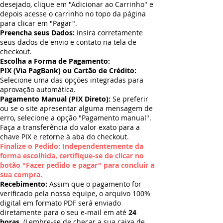
desejado, clique em "Adicionar ao Carrinho" e
depois acesse o carrinho no topo da página
para clicar em "Pagar".
Preencha seus Dados:
Insira corretamente
seus dados de envio e contato na tela de
checkout.
Escolha a Forma de Pagamento:
PIX (Via PagBank) ou Cartão de Crédito:
Selecione uma das opções integradas para
aprovação automática.
Pagamento Manual (PIX Direto):
Se preferir
ou se o site apresentar alguma mensagem de
erro, selecione a opção "Pagamento manual".
Faça a transferência do valor exato para a
chave PIX e retorne à aba do checkout.
Finalize o Pedido: Independentemente da
forma escolhida, certifique-se de clicar no
botão "Fazer pedido e pagar" para concluir a
sua compra.
Recebimento:
Assim que o pagamento for
verificado pela nossa equipe, o arquivo 100%
digital em formato PDF será enviado
diretamente para o seu e-mail em até
24
horas
. (Lembre-se de checar a sua caixa de