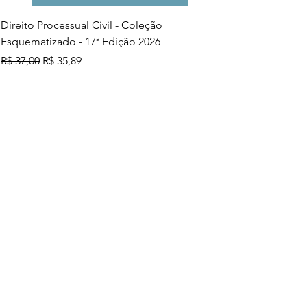
Direito Processual Civil - Coleção
SAS - Coleção Asa
Esquematizado - 17ª Edição 2026
Preço normal
R$ 37,00
Preço normal
Preço promocional
R$ 37,00
R$ 35,89
Adicionar ao carrinho
Mais vendidos