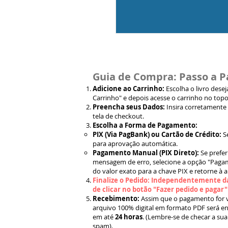
Guia de Compra: Passo a P
Adicione ao Carrinho:
Escolha o livro dese
Carrinho" e depois acesse o carrinho no topo
Preencha seus Dados:
Insira corretamente
tela de checkout.
Escolha a Forma de Pagamento:
PIX (Via PagBank) ou Cartão de Crédito:
S
para aprovação automática.
Pagamento Manual (PIX Direto):
Se prefer
mensagem de erro, selecione a opção "Pagam
do valor exato para a chave PIX e retorne à 
Finalize o Pedido: Independentemente da
de clicar no botão "Fazer pedido e pagar
Recebimento:
Assim que o pagamento for ve
arquivo 100% digital em formato PDF será en
em até
24 horas
. (Lembre-se de checar a sua
spam).