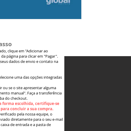
asso
jado, clique em "Adicionar ao
 da página para clicar em "Pagar".
 seus dados de envio e contato na
elecione uma das opções integradas
ir ou se o site apresentar alguma
ento manual". Faça a transferência
aba do checkout.
 forma escolhida, certifique-se
" para concluir a sua compra.
rificado pela nossa equipe, o
viado diretamente para o seu e-mail
 caixa de entrada e a pasta de