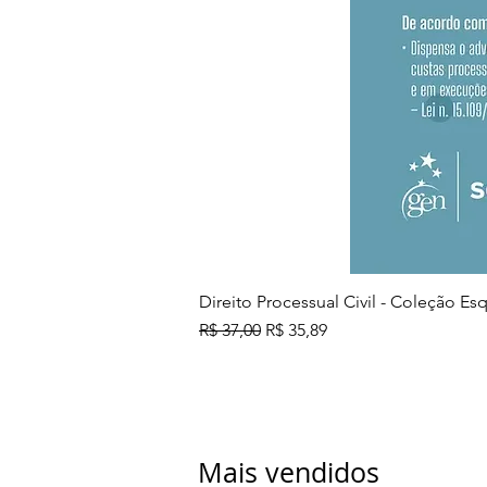
Direito Processual Civil - Coleção E
Preço normal
Preço promocional
R$ 37,00
R$ 35,89
Mais vendidos