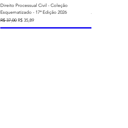
Direito Processual Civil - Coleção
SAS - Coleção Asa
Esquematizado - 17ª Edição 2026
Preço normal
R$ 37,00
Preço normal
Preço promocional
R$ 37,00
R$ 35,89
Adicionar ao carrinho
Mais vendidos