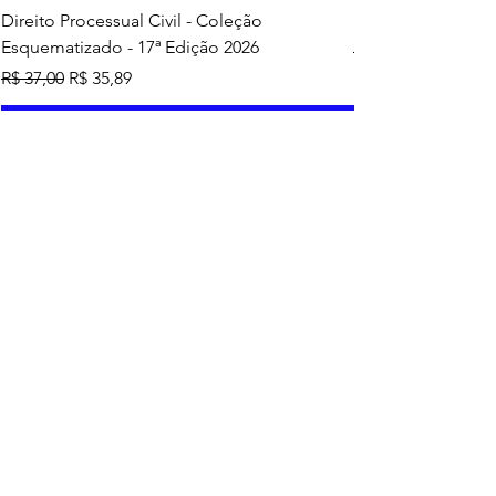
Direito Processual Civil - Coleção
SAS - Coleção Asa
Esquematizado - 17ª Edição 2026
Preço normal
R$ 37,00
Preço normal
Preço promocional
R$ 37,00
R$ 35,89
Adicionar ao carrinho
Mais vendidos