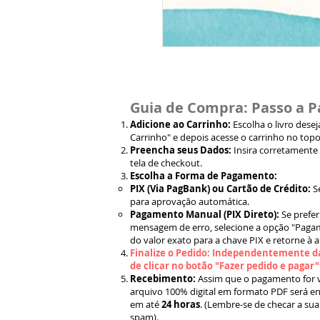
Guia de Compra: Passo a P
Adicione ao Carrinho:
Escolha o livro dese
Carrinho" e depois acesse o carrinho no topo
Preencha seus Dados:
Insira corretamente
tela de checkout.
Escolha a Forma de Pagamento:
PIX (Via PagBank) ou Cartão de Crédito:
S
para aprovação automática.
Pagamento Manual (PIX Direto):
Se prefer
mensagem de erro, selecione a opção "Pagam
do valor exato para a chave PIX e retorne à 
Finalize o Pedido: Independentemente da
de clicar no botão "Fazer pedido e pagar
Recebimento:
Assim que o pagamento for ve
arquivo 100% digital em formato PDF será en
em até
24 horas
. (Lembre-se de checar a sua
spam).