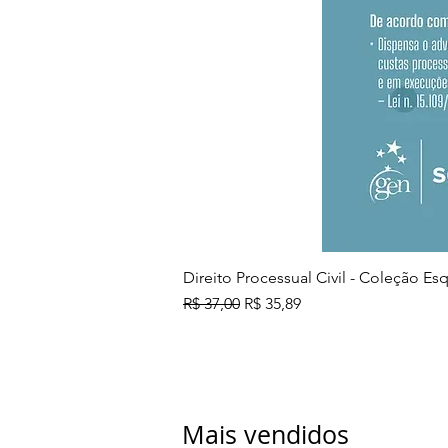
Direito Processual Civil - Coleção E
Preço normal
Preço promocional
R$ 37,00
R$ 35,89
Mais vendidos