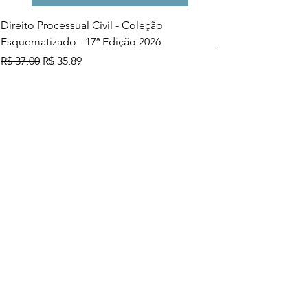
Direito Processual Civil - Coleção
SAS - Coleção Asa
Esquematizado - 17ª Edição 2026
Preço normal
R$ 37,00
Preço normal
Preço promocional
R$ 37,00
R$ 35,89
Adicionar ao carrinho
Mais vendidos