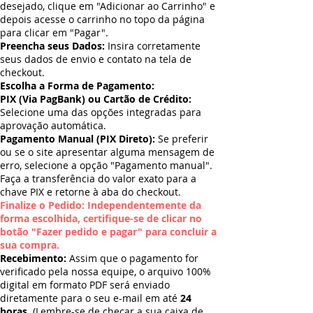
desejado, clique em "Adicionar ao Carrinho" e
depois acesse o carrinho no topo da página
para clicar em "Pagar".
Preencha seus Dados:
Insira corretamente
seus dados de envio e contato na tela de
checkout.
Escolha a Forma de Pagamento:
PIX (Via PagBank) ou Cartão de Crédito:
Selecione uma das opções integradas para
aprovação automática.
Pagamento Manual (PIX Direto):
Se preferir
ou se o site apresentar alguma mensagem de
erro, selecione a opção "Pagamento manual".
Faça a transferência do valor exato para a
chave PIX e retorne à aba do checkout.
Finalize o Pedido: Independentemente da
forma escolhida, certifique-se de clicar no
botão "Fazer pedido e pagar" para concluir a
sua compra.
Recebimento:
Assim que o pagamento for
verificado pela nossa equipe, o arquivo 100%
digital em formato PDF será enviado
diretamente para o seu e-mail em até
24
horas
. (Lembre-se de checar a sua caixa de