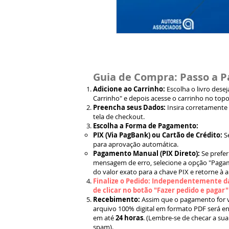
Guia de Compra: Passo a P
Adicione ao Carrinho:
Escolha o livro dese
Carrinho" e depois acesse o carrinho no topo
Preencha seus Dados:
Insira corretamente
tela de checkout.
Escolha a Forma de Pagamento:
PIX (Via PagBank) ou Cartão de Crédito:
S
para aprovação automática.
Pagamento Manual (PIX Direto):
Se prefer
mensagem de erro, selecione a opção "Pagam
do valor exato para a chave PIX e retorne à 
Finalize o Pedido: Independentemente da
de clicar no botão "Fazer pedido e pagar
Recebimento:
Assim que o pagamento for ve
arquivo 100% digital em formato PDF será en
em até
24 horas
. (Lembre-se de checar a sua
spam).