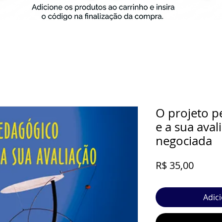
O projeto p
e a sua aval
negociada
Preço
R$ 35,00
Adic