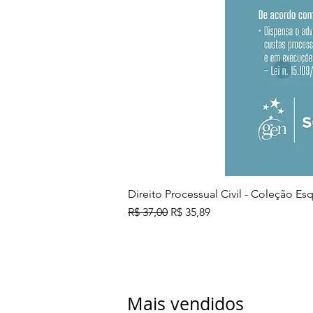
Direito Processual Civil - Coleção E
Preço normal
Preço promocional
R$ 37,00
R$ 35,89
Mais vendidos