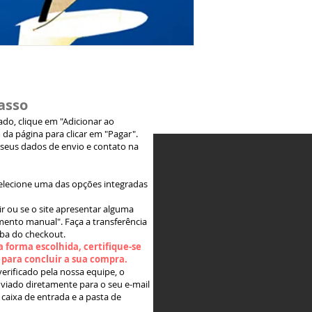
asso
jado, clique em "Adicionar ao
 da página para clicar em "Pagar".
 seus dados de envio e contato na
elecione uma das opções integradas
ir ou se o site apresentar alguma
ento manual". Faça a transferência
aba do checkout.
 forma escolhida, certifique-se
" para concluir a sua compra.
rificado pela nossa equipe, o
viado diretamente para o seu e-mail
 caixa de entrada e a pasta de