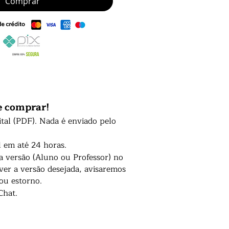
Comprar
e comprar!
ital (PDF). Nada é enviado pelo
l em até 24 horas.
 a versão (Aluno ou Professor) no
er a versão desejada, avisaremos
 ou estorno.
Chat.