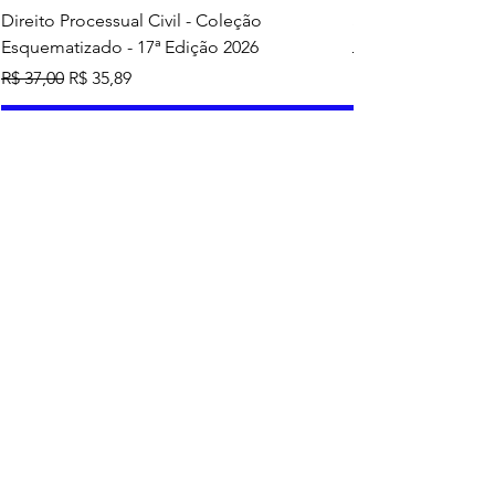
Direito Processual Civil - Coleção
SAS - Coleção Asa
Esquematizado - 17ª Edição 2026
Preço normal
R$ 37,00
Preço normal
Preço promocional
R$ 37,00
R$ 35,89
Adicionar ao carrinho
Mais vendidos