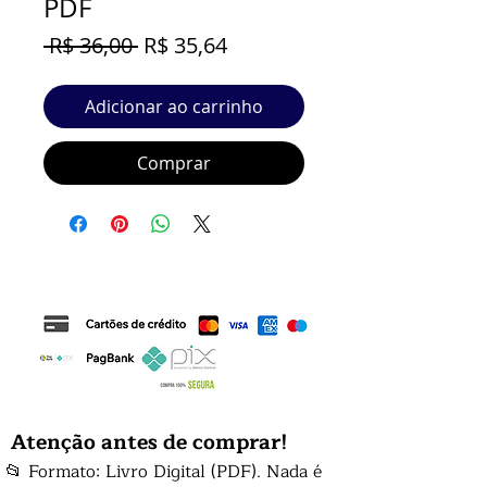
PDF
Preço
Preço
 R$ 36,00 
R$ 35,64
normal
promocional
Adicionar ao carrinho
Comprar
Atenção antes de comprar!
📂 Formato: Livro Digital (PDF). Nada é