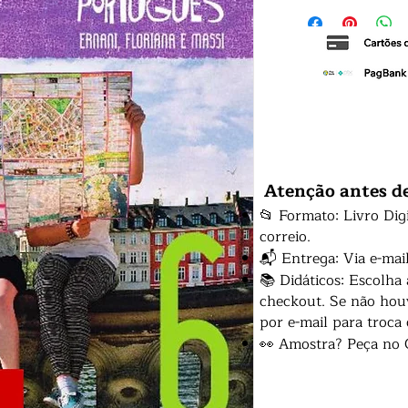
Atenção antes d
📂 Formato: Livro Dig
correio.
📬 Entrega: Via e-mai
📚 Didáticos: Escolha
checkout. Se não houv
por e-mail para troca
👀 Amostra? Peça no 