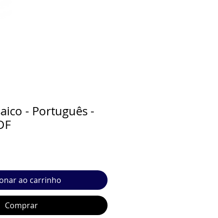
aico - Português -
DF
ionar ao carrinho
Comprar