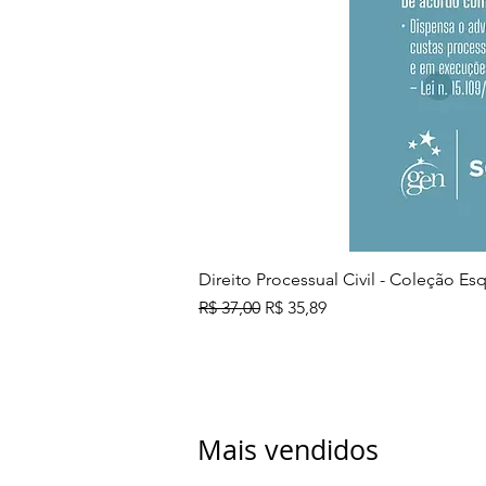
Direito Processual Civil - Coleção E
Preço normal
Preço promocional
R$ 37,00
R$ 35,89
Mais vendidos