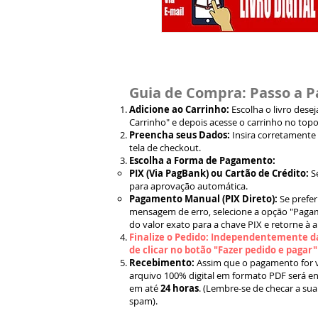
Guia de Compra: Passo a P
Adicione ao Carrinho:
Escolha o livro dese
Carrinho" e depois acesse o carrinho no topo
Preencha seus Dados:
Insira corretamente
tela de checkout.
Escolha a Forma de Pagamento:
PIX (Via PagBank) ou Cartão de Crédito:
S
para aprovação automática.
Pagamento Manual (PIX Direto):
Se prefer
mensagem de erro, selecione a opção "Pagam
do valor exato para a chave PIX e retorne à 
Finalize o Pedido: Independentemente da
de clicar no botão "Fazer pedido e pagar
Recebimento:
Assim que o pagamento for ve
arquivo 100% digital em formato PDF será en
em até
24 horas
. (Lembre-se de checar a sua
spam).