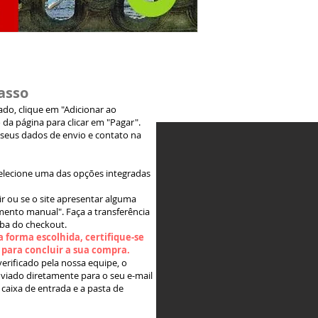
asso
jado, clique em "Adicionar ao
 da página para clicar em "Pagar".
 seus dados de envio e contato na
elecione uma das opções integradas
ir ou se o site apresentar alguma
ento manual". Faça a transferência
aba do checkout.
 forma escolhida, certifique-se
" para concluir a sua compra.
rificado pela nossa equipe, o
viado diretamente para o seu e-mail
 caixa de entrada e a pasta de