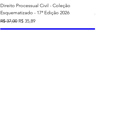
Direito Processual Civil - Coleção
SAS - Coleção Asa
Esquematizado - 17ª Edição 2026
Preço normal
R$ 37,00
Preço normal
Preço promocional
R$ 37,00
R$ 35,89
Adicionar ao carrinho
Mais vendidos