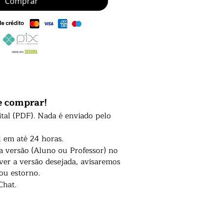
Comprar
e comprar!
ital (PDF). Nada é enviado pelo
l em até 24 horas.
 a versão (Aluno ou Professor) no
er a versão desejada, avisaremos
 ou estorno.
Chat.