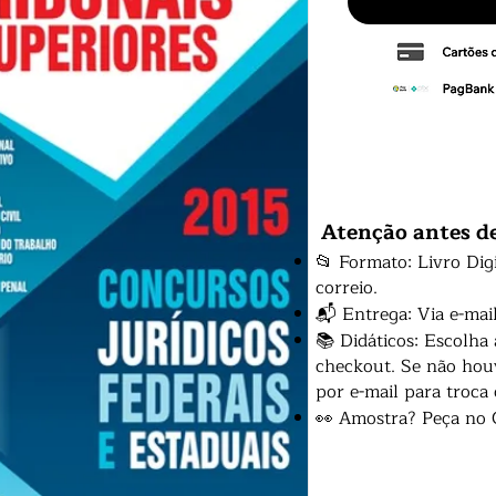
Atenção antes d
📂 Formato: Livro Dig
correio.
📬 Entrega: Via e-mai
📚 Didáticos: Escolha
checkout. Se não houv
por e-mail para troca
👀 Amostra? Peça no 