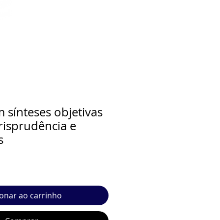
sínteses objetivas
risprudência e
s
ionar ao carrinho