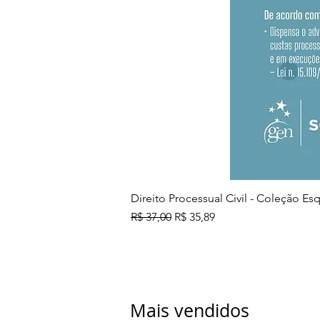
Direito Processual Civil - Coleção E
Preço normal
Preço promocional
R$ 37,00
R$ 35,89
Mais vendidos