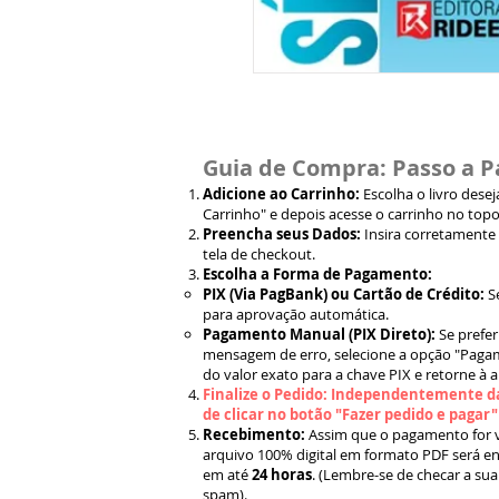
Guia de Compra: Passo a P
Adicione ao Carrinho:
Escolha o livro dese
Carrinho" e depois acesse o carrinho no topo
Preencha seus Dados:
Insira corretamente
tela de checkout.
Escolha a Forma de Pagamento:
PIX (Via PagBank) ou Cartão de Crédito:
S
para aprovação automática.
Pagamento Manual (PIX Direto):
Se prefer
mensagem de erro, selecione a opção "Pagam
do valor exato para a chave PIX e retorne à 
Finalize o Pedido: Independentemente da
de clicar no botão "Fazer pedido e pagar
Recebimento:
Assim que o pagamento for ve
arquivo 100% digital em formato PDF será en
em até
24 horas
. (Lembre-se de checar a sua
spam).